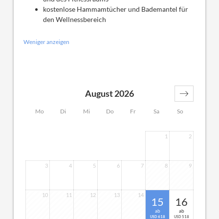
kostenlose Hammamtücher und Bademantel für
den Wellnessbereich
Weniger anzeigen
August 2026
Mo
Di
Mi
Do
Fr
Sa
So
1
2
3
4
5
6
7
8
9
10
11
12
13
14
15
16
ab
ab
618
518
USD
USD