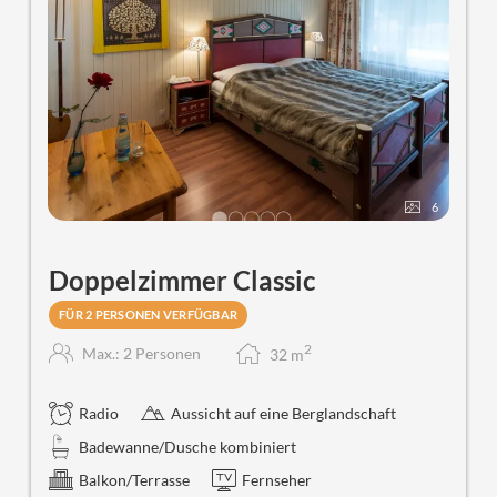
6
Doppelzimmer Classic
FÜR 2 PERSONEN VERFÜGBAR
2
Max.: 2 Personen
32
m
Radio
Aussicht auf eine Berglandschaft
Badewanne/Dusche kombiniert
Balkon/Terrasse
Fernseher