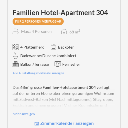
Familien Hotel-Apartment 304
FÜR 2 PERSONEN VERFÜGBAR
2
Max.: 4 Personen
68
m
4 Plattenherd
Backofen
Badewanne/Dusche kombiniert
Balkon/Terrasse
Fernseher
Alle Ausstattungsmerkmale anzeigen
Das 68m² grosse
Familien-Hotelapartment 304
verfügt
auf der unteren Ebene über einen geräumigen Wohnraum
mit Südwest-Balkon (viel Nachmittagssonne), Sitzgruppe,
Esstisch und einem grossen TV, einer Kochnische und
einem Badezimmer. Über eine Holztreppe gelangen Sie auf
Mehr anzeigen
die Galerie mit Dachfenster. Hier befindet sich ein
Zimmerkalender anzeigen
Doppelbett (160 x 200 cm; 2 Matratzen).
Daran