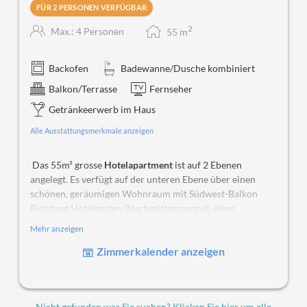
FÜR 2 PERSONEN VERFÜGBAR
2
Max.: 4 Personen
55
m
Backofen
Badewanne/Dusche kombiniert
Balkon/Terrasse
Fernseher
Getränkeerwerb im Haus
Alle Ausstattungsmerkmale anzeigen
Das 55m² grosse
Hotelapartment
ist auf 2 Ebenen
angelegt. Es verfügt auf der unteren Ebene über einen
schönen, geräumigen Wohnraum mit Südwest-Balkon
Richtung Hotelgarten (Nachmittagssonne), einer
Sitzgruppe, einem Esstisch, einem Ausziehbett für 2
Mehr anzeigen
Personen (170 x 195 cm), eine kleine Kochnische und ein
Zimmerkalender anzeigen
Badezimmer. Über eine Holztreppe gelangen Sie auf die
Galerie. Hier befinden sich ein Box-Spring Doppelbett
(180 x 200 cm).
Nicht gefunden was Sie suchen? Klicken Sie hier um alle