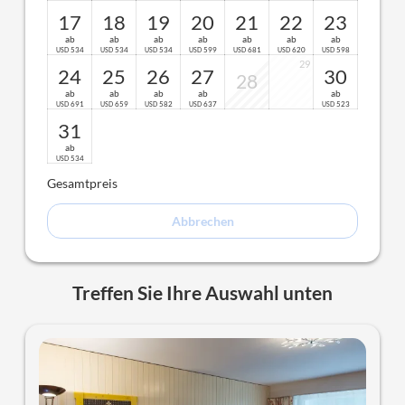
17
18
19
20
21
22
23
ab
ab
ab
ab
ab
ab
ab
534
534
534
599
681
620
598
USD
USD
USD
USD
USD
USD
USD
29
24
25
26
27
30
28
ab
ab
ab
ab
ab
691
659
582
637
523
USD
USD
USD
USD
USD
31
ab
534
USD
Gesamtpreis
Abbrechen
Treffen Sie Ihre Auswahl unten