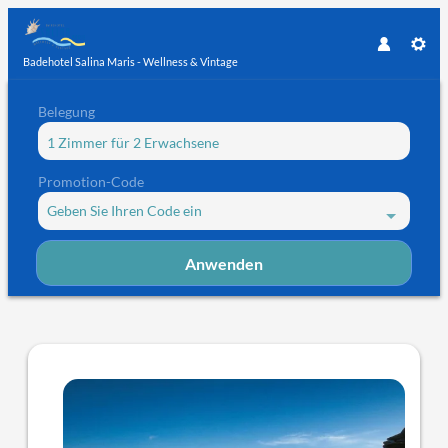
Badehotel Salina Maris - Wellness & Vintage
Belegung
1 Zimmer
für
2 Erwachsene
Promotion-Code
Geben Sie Ihren Code ein
Anwenden
Angebotsdetails für Aletsch Entd