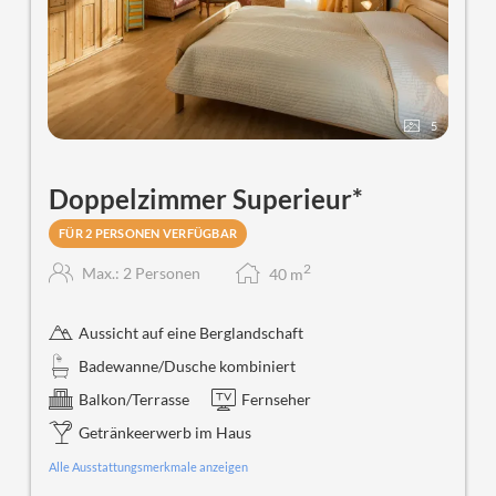
5
Doppelzimmer Superieur*
FÜR 2 PERSONEN VERFÜGBAR
2
Max.: 2 Personen
40
m
Aussicht auf eine Berglandschaft
Badewanne/Dusche kombiniert
Balkon/Terrasse
Fernseher
Getränkeerwerb im Haus
Alle Ausstattungsmerkmale anzeigen